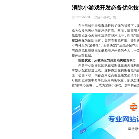
消除小游戏开发必备优化技
消除小游戏开发
2026-05-31
在当前移动游戏市场持续扩张的背景下，消
成为众多玩家休闲娱乐的首选。然而，随着用
低端安卓设备占据主流的市场环境中，性能问
游戏开发
的团队而言，如何在资源有限、硬件
可有可无的“加分项”，而是决定产品能否留存
与自然流量获取高度依赖用户体验的今天，一
整体运营数据。
性能优化
：从被动应对到主动构建竞争力
许多中小型开发团队在初期往往更关注功能
擎默认配置快速上线。这种做法在初期看似高
慢、动画卡顿、内存占用过高甚至频繁崩溃等
可能因差评集中而降低应用商店权重，形成恶性
置”的核心策略，已成为消除小游戏开发中的必