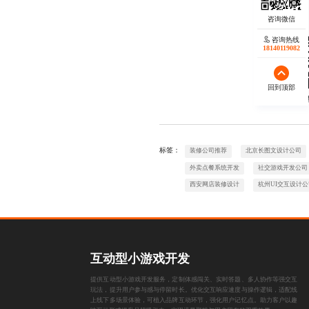
咨询热线
18140119082
回到顶部
欢迎
标签：
装修公司推荐
北京长图文设计公司
外卖点餐系统开发
社交游戏开发公司
西安网店装修设计
杭州UI交互设计公
互动型小游戏开发
提供互动型小游戏开发服务，定制体感闯关、实时答题、多人协作等强交互
玩法，提升用户参与感与停留时长。优化交互响应速度与操作逻辑，适配线
上线下多场景体验，可植入品牌互动环节，强化用户记忆点。助力客户以趣