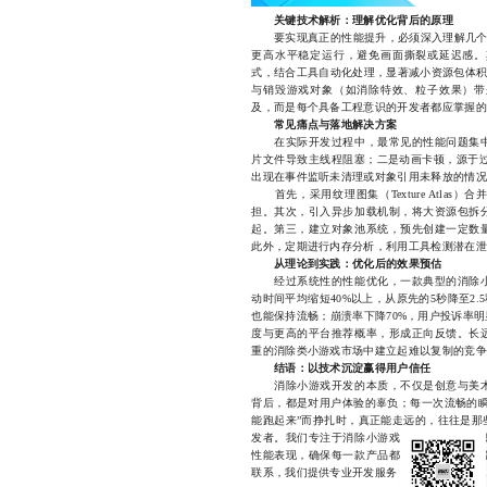
关键技术解析：理解优化背后的原理
要实现真正的性能提升，必须深入理解几个关键
更高水平稳定运行，避免画面撕裂或延迟感。其次
式，结合工具自动化处理，显著减小资源包体积
与销毁游戏对象（如消除特效、粒子效果）带
及，而是每个具备工程意识的开发者都应掌握的
常见痛点与落地解决方案
在实际开发过程中，最常见的性能问题集中
片文件导致主线程阻塞；二是动画卡顿，源于过多
出现在事件监听未清理或对象引用未释放的情况
首先，采用纹理图集（Texture Atlas
担。其次，引入异步加载机制，将大资源包拆
起。第三，建立对象池系统，预先创建一定数
此外，定期进行内存分析，利用工具检测潜在泄
从理论到实践：优化后的效果预估
经过系统性的性能优化，一款典型的消除小
动时间平均缩短40%以上，从原先的5秒降至2.
也能保持流畅；崩溃率下降70%，用户投诉率
度与更高的平台推荐概率，形成正向反馈。长
重的消除类小游戏市场中建立起难以复制的竞争
结语：以技术沉淀赢得用户信任
消除小游戏开发的本质，不仅是创意与美术
背后，都是对用户体验的辜负；每一次流畅的瞬
能跑起来”而挣扎时，真正能走远的，往往是那
发者。我们专注于消除小游戏开发领域多年，
性能表现，确保每一款产品都能在各类设备上
联系，我们提供专业开发服务，微信同号1814011