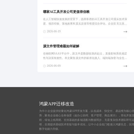
哪家AI工具开发公司更值得信赖
在人工智能快速发展的背景下，选择靠谱的AI工具开发公司需从技术深
度、项目经验、落地效果和真实反馈等维度综合评估。企业应关注其自
主研发能力、行业适配性、交付透明度及售后支持体系，避免被概念化
2026-06-19
宣传误导。真
源文件管理难题如何破解
在物联网SAAS平台中，源文件是数据链路的起点，直接影响系统稳定
性与决策有效性。本文聚焦源文件的标准化接入、端到端加密与全生命
周期管理，提出可落地的优化方案，助力企业实现从设备互联到智能应
2026-06-09
用的跃迁。
鸿蒙APP迁移改造
为中小企业提供轻量化鸿蒙APP开发方案，以低成本、快交付、易运维为核心
势，聚焦企业核心业务场景（如办公协同、客户管理、商品展示），简化开发
程，缩短上线周期。支持基础的多端适配与数据同步，无需复杂技术团队即可
维，后期提供基础技术答疑与版本优化，让中小企业低门槛接入鸿蒙生态，实
数字化能力升级。