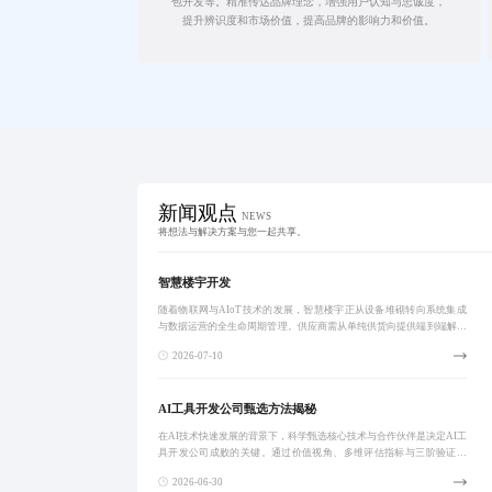
包开发等。精准传达品牌理念，增强用户认知与忠诚度，
提升辨识度和市场价值，提高品牌的影响力和价值。
新闻观点
NEWS
将想法与解决方案与您一起共享。
智慧楼宇开发
随着物联网与AIoT技术的发展，智慧楼宇正从设备堆砌转向系统集成
与数据运营的全生命周期管理。供应商需从单纯供货向提供端到端解决
方案转型，构建统一平台、打通数据壁垒、实现多系统联动，推动行业
2026-07-10
由‘产品导向
AI工具开发公司甄选方法揭秘
在AI技术快速发展的背景下，科学甄选核心技术与合作伙伴是决定AI工
具开发公司成败的关键。通过价值视角、多维评估指标与三阶验证流
程，可有效降低试错成本，提升研发效率，确保技术方案与业务需求高
2026-06-30
度适配。针对