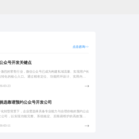
点击咨询>>
公众号开发关键点
争激烈的零售行业，微信公众号已成为构建私域流量、实现用户长
值转化的核心入口。通过精准定位、功能闭环设计、实用内容输
互动机制激活与数据驱动优化，企业可打造高转化的零售公众号生
6-03-23
模块化开发模
挑选靠谱预约公众号开发公司
字化转型背景下，企业需选择具备专业能力与合理价格的预约公众
发公司，以实现功能完整、系统稳定、后期易维护的高效预约系
同科技专注医疗、教育、美容等场景，提供可对接ERP/CRM的定
6-03-11
解决方