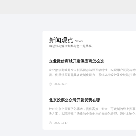
新闻观点
NEWS
将想法与解决方案与您一起共享。
企业微信商城开发供应商怎么选
企业微信商城开发依托高留存与强互动特性，实现用户沉淀与精
营。优质供应商需具备定制化能力、系统架构设计及全链路打通
避免模板化交付带来的功能缩水与维护难题。通过分阶段交付与
2026-06-01
务机制，可显著
北京投票公众号开发优势在哪
针对北京企业数字化需求，提供高效、安全、可定制的线上投票
决方案，实现跨部门协作与全员参与的智能化管理。通过本地化
队快速响应，支持多轮投票、权限分级、数据加密及系统对接，
2026-03-17
升决策效率与透