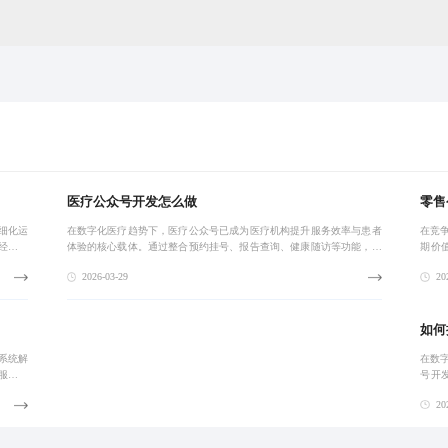
医疗公众号开发怎么做
零售
细化运
在数字化医疗趋势下，医疗公众号已成为医疗机构提升服务效率与患者
在竞
经验，
体验的核心载体。通过整合预约挂号、报告查询、健康随访等功能，实
期价
专业服
现患者全生命周期管理，助力医院构建私域流量池，提升品牌影响力与
出、
2026-03-29
202
运营效能。
态。
如何
系统解
在数
服务团
号开
显著提
统。协
202
制化